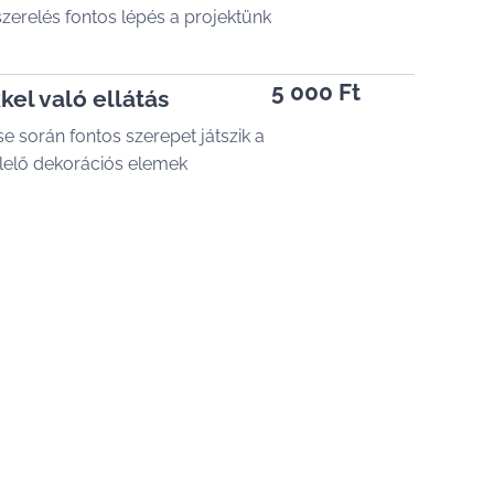
erelés fontos lépés a projektünk
5 000 Ft
el való ellátás
 során fontos szerepet játszik a
lelő dekorációs elemek