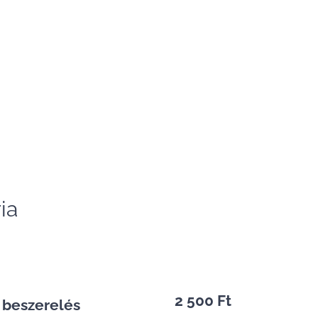
ia
2 500 Ft
 beszerelés