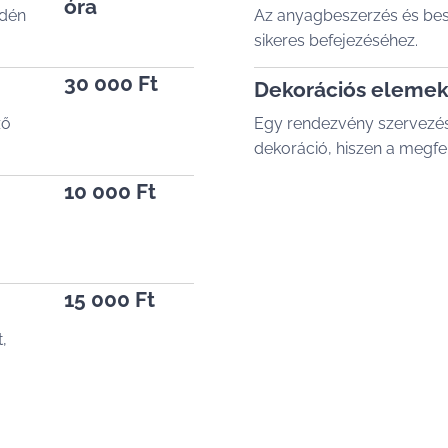
óra
edén
Az anyagbeszerzés és besz
sikeres befejezéséhez.
30 000 Ft
Dekorációs elemekk
ző
Egy rendezvény szervezése
dekoráció, hiszen a megfe
10 000 Ft
15 000 Ft
,